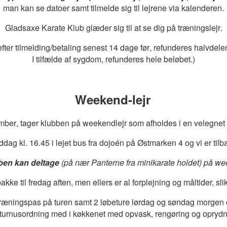
man kan se datoer samt tilmelde sig til lejrene via kalenderen.
Gladsaxe Karate Klub glæder sig til at se dig på træningslejr.
fter tilmelding/betaling senest 14 dage før, refunderes halvdele
I tilfælde af sygdom, refunderes hele beløbet.)
Weekend-lejr
er, tager klubben på weekendlejr som afholdes i en velegnet lok
dag kl. 16.45 i lejet bus fra dojoén på Østmarken 4 og vi er til
bben kan deltage
(på nær Panterne fra minikarate holdet) på we
e til fredag aften, men ellers er al forplejning og måltider, sli
e træningspas på turen samt 2 løbeture lørdag og søndag morgen
 turnusordning med i køkkenet med opvask, rengøring og oprydn