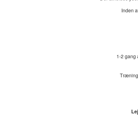
Inden a
1-2 gang å
Trænings
Lej