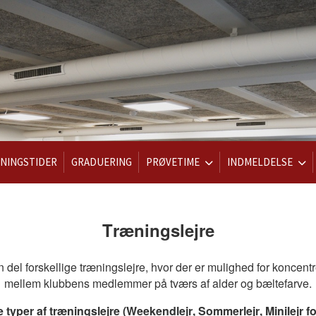
NINGSTIDER
GRADUERING
PRØVETIME
INDMELDELSE
Træningslejre
n del forskellige træningslejre, hvor der er mulighed for koncen
mellem klubbens medlemmer på tværs af alder og bæltefarve.
e typer af træningslejre (Weekendlejr, Sommerlejr, Minilejr f