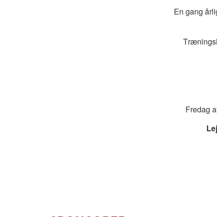
En gang årli
Træningsle
Fredag af
Lej