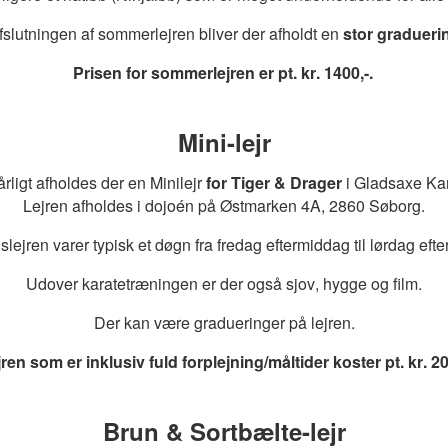
fslutningen af sommerlejren bliver der afholdt en
stor graduer
Prisen for sommerlejren er pt. kr. 1400,-.
Mini-lejr
rligt afholdes der en Minilejr
for Tiger & Drager
i Gladsaxe Ka
Lejren afholdes i dojoén på Østmarken 4A, 2860 Søborg.
lejren varer typisk et døgn fra fredag eftermiddag til lørdag eft
Udover karatetræningen er der også sjov, hygge og film.
Der kan være gradueringer på lejren.
ren som er inklusiv fuld forplejning/måltider koster pt. kr. 20
Brun & Sortbælte-lejr