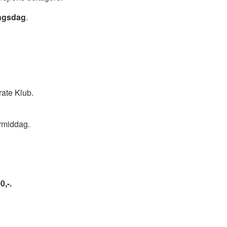
ingsdag
.
rate Klub.
ermiddag.
0,-.