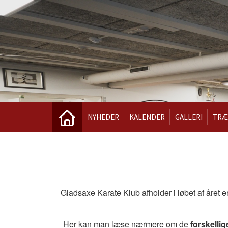
NYHEDER
KALENDER
GALLERI
TRÆ
Gladsaxe Karate Klub afholder i løbet af året e
Her kan man læse nærmere om de
forskellig