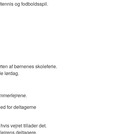
tennis og fodboldsspil.
arten af børnenes skoleferie.
e lørdag.
ommerlejrene.
hed for deltagerne
.
vis vejret tillader det.
lejrens deltagere.