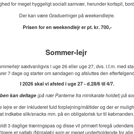
ghed for meget hyggeligt socialt samvær, herunder kortspil, bord
Der kan være Gradueringer på weekendlejre.
Prisen for en weekendlejr er pt. kr. 700,-
Sommer-lejr
ommerlejr sædvanligvis i uge 26 eller uge 27, dvs. i.f.m. med st
arer 7 dage og starter om søndagen og afsluttes den efterfølgend
I 2026 skal vi afsted i uge 27 - d.28/6 til 4/7.
ubben kan deltage
(på nær Panterne fra minikarate holdet) på s
lejre er der inkluderet fuld forplejning/måltider og der er mulig
at indkøbe slik/snacks mm. på en obligatorisk tur til købmanden
holdt 3 daglige træningspas og disse vil primært foregå udendørs h
ligere et natløb (Ninjaløb) som er meget underholdende for alle 