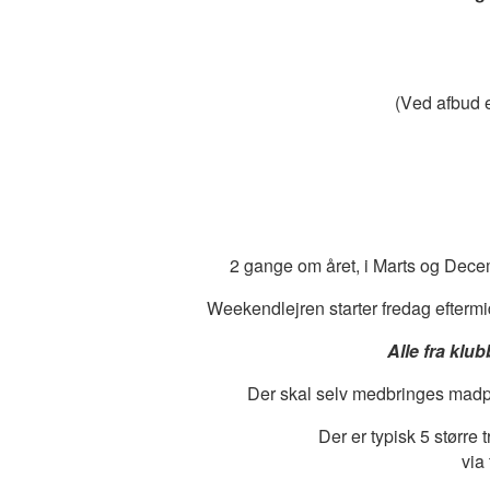
(Ved afbud e
2 gange om året, i Marts og Decemb
Weekendlejren starter fredag eftermid
Alle fra klu
Der skal selv medbringes madpakk
Der er typisk 5 størr
via