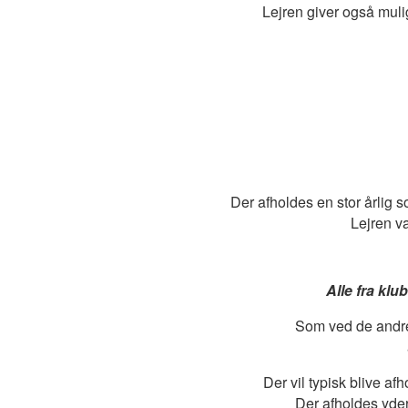
Lejren giver også muli
Der afholdes en stor årlig s
Lejren v
Alle fra kl
Som ved de andre 
Der vil typisk blive af
Der afholdes yder