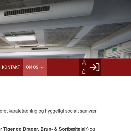
KONTAKT
OM OS
Facebook login
Husk mig
Glemt password
treret karatetræning og hyggeligt socialt samvær
LOG IND
or Tiger og Drager, Brun- & Sortbæltelejr)
og