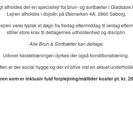
gt afholdes der en speciallejr for brun- og sortbælter i Gladsaxe
Lejren afholdes i dojoén på Østmarken 4A, 2860 Søborg.
jren varer typisk et døgn fra fredag eftermiddag til lørdag efte
stiller store krav til deltagernes udholdenhed og disciplin.
Alle Brun & Sortbælter kan deltage.
Udover karatetræningen dyrkes der også konditionstræning.
ten er der social hygge og der vil blive vist en aktuel/underhold
ren som er inklusiv fuld forplejning/måltider koster pt. kr. 20