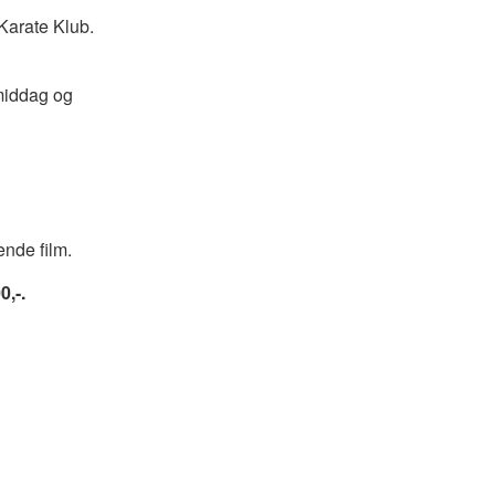
 Karate Klub.
rmiddag og
ende film.
0,-.