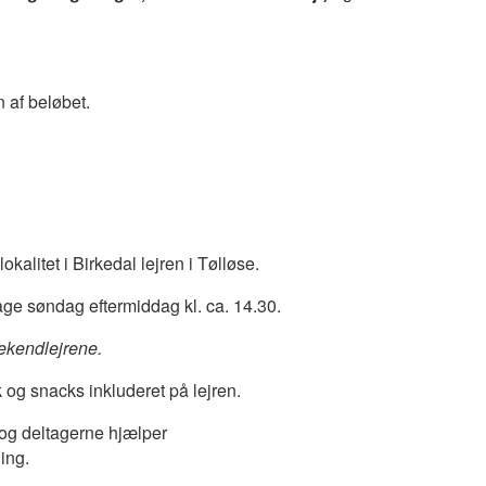
n af beløbet.
alitet i Birkedal lejren i Tølløse.
bage søndag eftermiddag kl. ca. 14.30.
ekendlejrene.
k og snacks inkluderet på lejren.
 og deltagerne hjælper
ing.