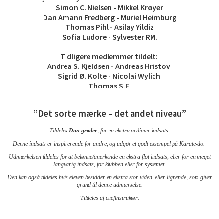
Simon C. Nielsen - Mikkel Krøyer
Dan Amann Fredberg - Muriel Heimburg
Thomas Pihl - Asilay Yildiz
Sofia Ludore - Sylvester RM.
Tidligere medlemmer tildelt:
Andrea S. Kjeldsen - Andreas Hristov
Sigrid Ø. Kolte - Nicolai Wylich
Thomas S.F
”Det sorte mærke – det andet niveau”
Tildeles
Dan grader
, for en ekstra ordinær indsats.
Denne indsats er inspirerende for andre, og udgør et godt eksempel
på Karate-do.
Udmærkelsen t
ildeles for at belønne/anerkende en ekstra flot indsats, eller for en meget
langvarig indsats,
for klubben
eller for systemet.
Den kan også tildeles hvis eleven besidder en ekstra stor viden, eller lignende, som
giver
grund til denne udmærkelse.
Tildeles af chefinstruktør.