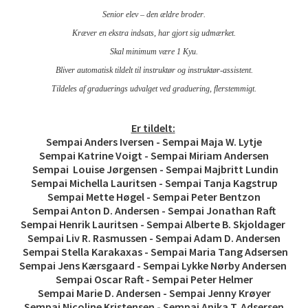
Senior elev – den ældre broder.
Kræver en ekstra indsats, har gjort sig udmærket.
Skal minimum være 1 Kyu.
Bliver automatisk tildelt til instruktør og instruktør-assistent.
Tildeles af graduerings udvalget ved graduering, flerstemmigt.
Er tildelt:
Sempai Anders Iversen - Sempai Maja W. Lytje
Sempai Katrine Voigt - Sempai Miriam Andersen
Sempai Louise Jørgensen - Sempai Majbritt Lundin
Sempai Michella Lauritsen - Sempai Tanja Kagstrup
Sempai Mette Høgel - Sempai Peter Bentzon
Sempai Anton D. Andersen - Sempai Jonathan Raft
Sempai Henrik Lauritsen - Sempai Alberte B. Skjoldager
Sempai Liv R. Rasmussen - Sempai Adam D. Andersen
Sempai Stella Karakaxas - Sempai Maria Tang Adsersen
Sempai Jens Kærsgaard - Sempai Lykke Nørby Andersen
Sempai Oscar Raft - Sempai Peter Helmer
Sempai Marie D. Andersen - Sempai Jenny Krøyer
Sempai Nicoline Kristensen - Sempai Anika T. Adsersen