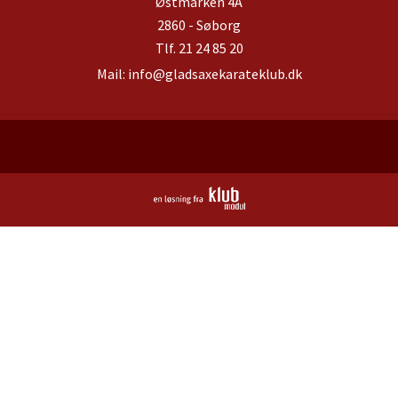
Østmarken 4A
2860 - Søborg
Tlf.
21 24 85 20
Mail:
info@gladsaxekarateklub.dk