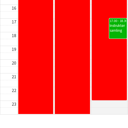
16
17
17.00 - 18.30
Instruktør
samling
18
19
20
21
22
23