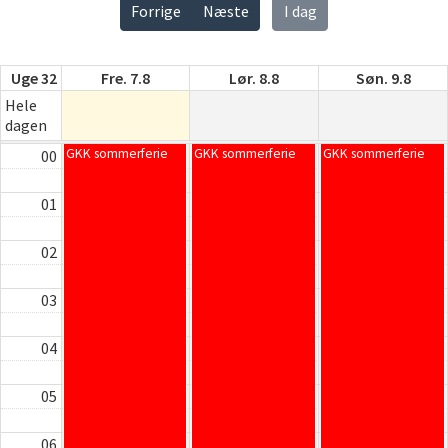
Forrige
Næste
I dag
Uge 32
Fre. 7.8
Lør. 8.8
Søn. 9.8
Hele
dagen
GKK sommerferie
GKK sommerferie
GKK sommerferie
00
01
02
03
04
05
06