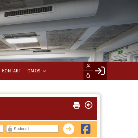
KONTAKT
OM OS
Facebook login
Husk mig
Glemt password
LOG IND