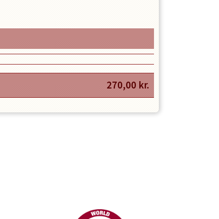
270,00
kr.