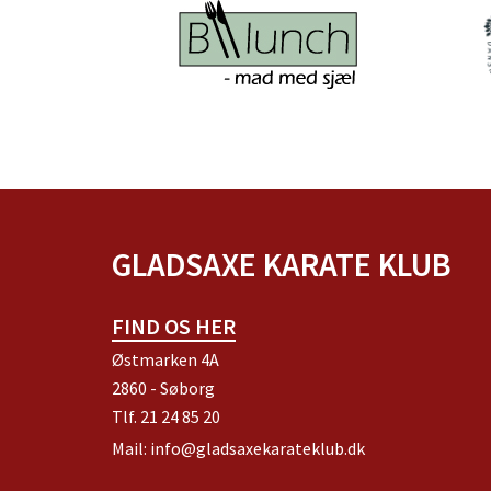
GLADSAXE KARATE KLUB
FIND OS HER
Østmarken 4A
2860 - Søborg
Tlf.
21 24 85 20
Mail:
info@gladsaxekarateklub.dk