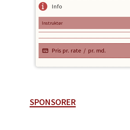
Info
Instruktør
OPRET EN PROFIL
Pris pr. rate
/
pr. md.
SPONSORER