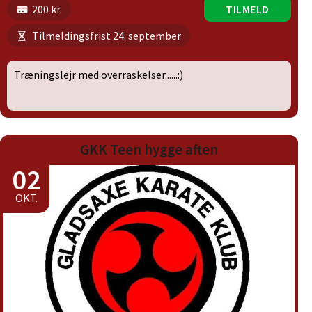
200 kr.
TILMELD
Tilmeldingsfrist 24. september
Træningslejr med overraskelser......:)
GKK Teen hygge aften
02
OKT.