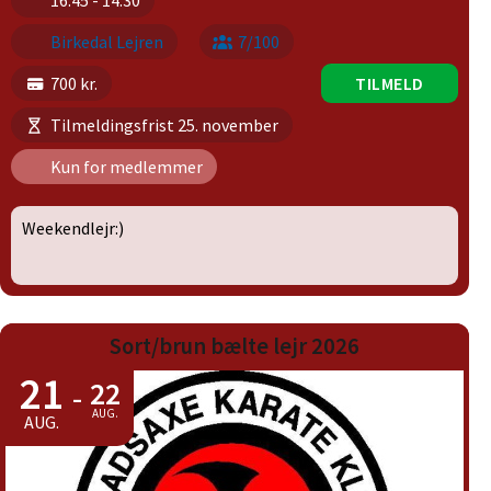
16:45 - 14:30
Birkedal Lejren
7/100
700 kr.
TILMELD
Tilmeldingsfrist 25. november
Kun for medlemmer
Weekendlejr:)
Sort/brun bælte lejr 2026
21
22
-
AUG.
AUG.