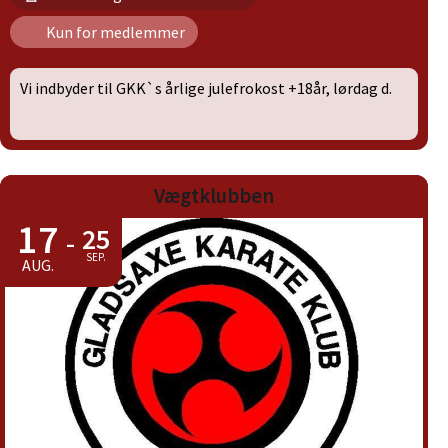
Kun for medlemmer
Vi indbyder til GKK`s årlige julefrokost +18år, lørdag d.
Vægtklubben
17
25
-
SEP.
AUG.