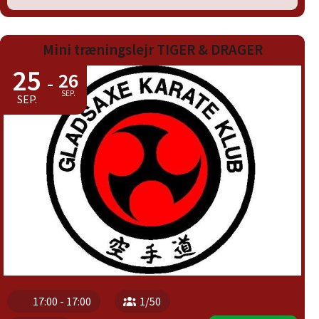
Mini træningslejr TIGER & DRAGER
25
26
-
SEP.
SEP.
17:00 - 17:00
1/50