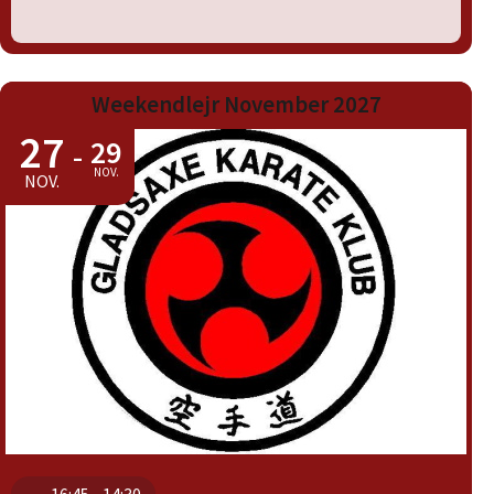
Weekendlejr November 2027
27
29
-
NOV.
NOV.