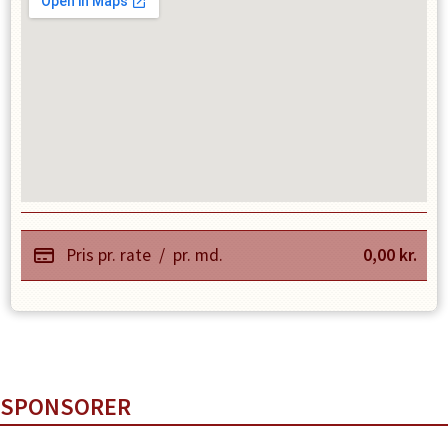
Pris pr. rate
/
pr. md.
0,00
kr.
SPONSORER